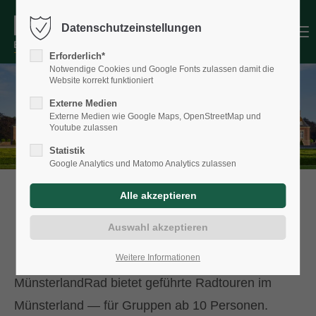
Datenschutzeinstellungen
Menu
Erforderlich*
Notwendige Cookies und Google Fonts zulassen damit die
Website korrekt funktioniert
Externe Medien
Externe Medien wie Google Maps, OpenStreetMap und
Youtube zulassen
Statistik
Google Analytics und Matomo Analytics zulassen
Geführte Radtouren im
Münsterland
Weitere Informationen
MünsterlandRad bietet geführte Radtouren im
Münsterland — für Gruppen ab 10 Personen.